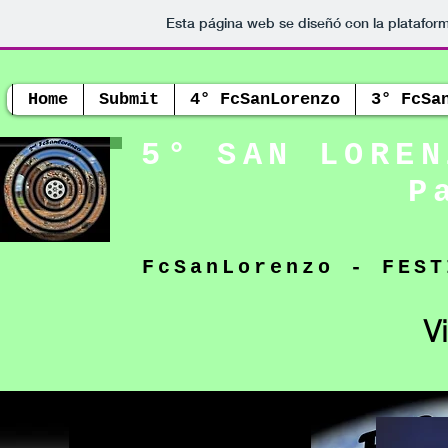
Esta página web se diseñó con la platafor
Home
Submit
4° FcSanLorenzo
3° FcSa
5° SAN LOREN
P
FcSanLorenzo - FEST
V